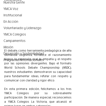
Nuestra Gente
YMCA Voz
Institucional
En Acción
Voluntariado y Liderazgo
YMCA Colegios
Campamentos
Misión
El debate, como herramienta pedagógica de alta 
Desarrollo y Sostenibilidad
demanda cognitiva, fortalece el razonamiento 
lógico, la expresión oral, la empatía y el respeto 
Programas Internacionales
por las opiniones divergentes. Bajo el formato 
World Schools Debate Championship (WSDC), 
nuestros estudiantes demostraron su capacidad 
para fundamentar ideas, refutar con respeto y 
comunicar con claridad y rigor ético.
En esta primera edición, felicitamos a los tres 
YMCA Colegios por su sobresaliente 
participación. De manera especial, reconocemos 
a YMCA Colegios La Victoria, que alcanzó el 
primer lugar en ambas categorías: