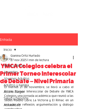
Entrada
Inicio
Gianina Ortiz Hurtado
Inicio
27 nov 2025
1 min de lectura
YMCA Colegios celebra el
Niñas y Niños
Juveniles
Primer Torneo Interescolar
Jóvenes Adultos
de Debate – Nivel Primaria
Adultos y Familia
El viernes 21 de noviembre, se llevó a cabo el 
Adulto Mayor
Primer Torneo Interescolar de Debate de YMCA 
Colegios, una jornada académica que reunió a las 
Salud y Deporte
sedes Pueblo Libre, La Victoria y El Rímac en un 
Actualidad
espacio de reflexión, argumentación y diálogo 
constructivo.