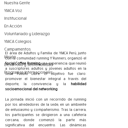
Nuestra Gente
YMCA Voz
Institucional
En Acción
Voluntariado y Liderazgo
YMCA Colegios
Campamentos
El área de Adultos y Familia de YMCA Perú, junto 
Misión
con la comunidad running Y’Runners, organizó el 
Social Coffee Running
, una experiencia que reunió 
Desarrollo y Sostenibilidad
a suscriptores adultos y jóvenes adultos en la 
Programas Internacionales
sede Pueblo Libre. El objetivo fue claro: 
promover el bienestar integral a través del 
deporte, la convivencia y la 
habilidad 
socioemocional del networking
.
La jornada inició con un recorrido de running 
por los alrededores de la sede, en un ambiente 
de entusiasmo y compañerismo. Tras la carrera, 
los participantes se dirigieron a una cafetería 
cercana, donde comenzó la parte más 
significativa del encuentro. Las dinámicas 