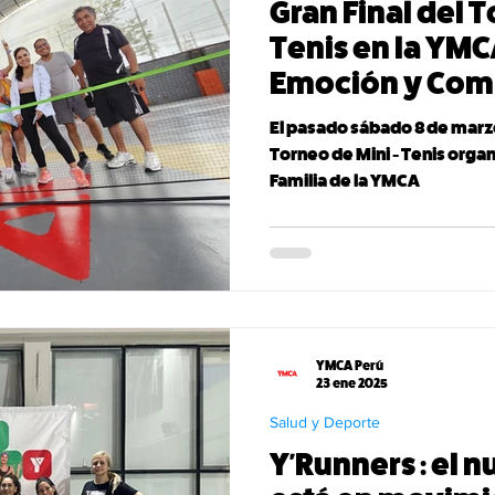
Gran Final del T
Tenis en la YMC
Emoción y Co
El pasado sábado 8 de marzo 
Torneo de Mini - Tenis organ
Familia de la YMCA
YMCA Perú
23 ene 2025
Salud y Deporte
Y'Runners : el 