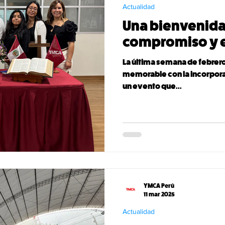
Actualidad
Una bienvenida
compromiso y 
La última semana de febrer
memorable con la incorpora
un evento que...
YMCA Perú
11 mar 2025
Actualidad