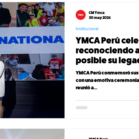
CM Ymca
30 may 2025
Institucional
YMCA Perú cele
reconociendo a
posible su leg
YMCA Perú conmemoró sus 10
con una emotiva ceremonia 
reunió a...