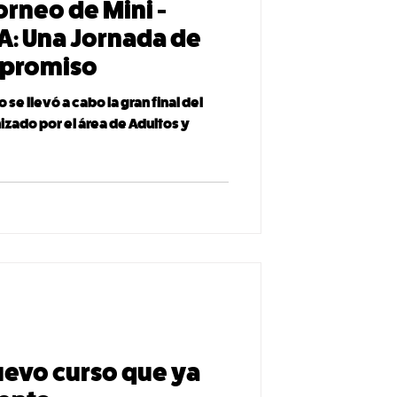
orneo de Mini -
A: Una Jornada de
mpromiso
se llevó a cabo la gran final del
izado por el área de Adultos y
nuevo curso que ya