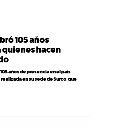
bró 105 años
 quienes hacen
ado
5 años de presencia en el país
realizada en su sede de Surco, que