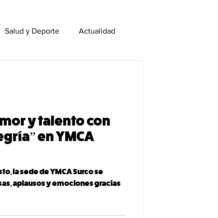
Salud y Deporte
Actualidad
MCA Colegios
Campamentos
mor y talento con
legría” en YMCA
to, la sede de YMCA Surco se
isas, aplausos y emociones gracias