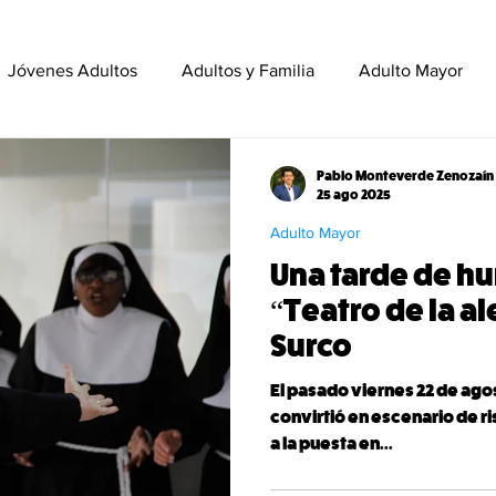
Jóvenes Adultos
Adultos y Familia
Adulto Mayor
stitucional
En Acción
Voluntariado y Liderazgo
Y
Pablo Monteverde Zenozaín
25 ago 2025
Adulto Mayor
Programas Internacionales
Una tarde de hu
“Teatro de la a
Surco
El pasado viernes 22 de agos
convirtió en escenario de r
a la puesta en...