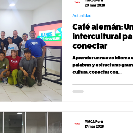
YMCA Perú
20 mar 2025
Actualidad
Café alemán: U
intercultural p
conectar
Aprender un nuevo idioma
palabras y estructuras gram
cultura, conectar con...
YMCA Perú
17 mar 2025