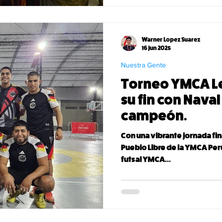
Warner Lopez Suarez
16 jun 2025
Nuestra Gente
Torneo YMCA Le
su fin con Nava
campeón.
Con una vibrante jornada fina
Pueblo Libre de la YMCA Perú
futsal YMCA...