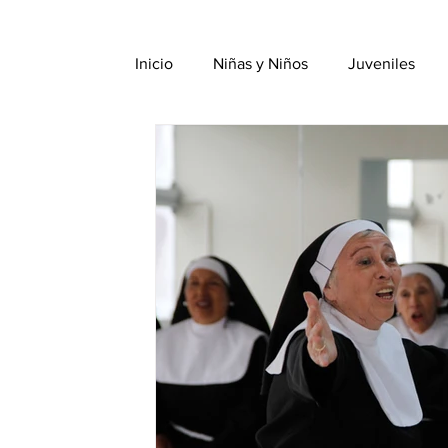
Inicio
Niñas y Niños
Juveniles
Nuestra Gente
YMCA Voz
In
Misión
Desarrollo y Sostenibilidad