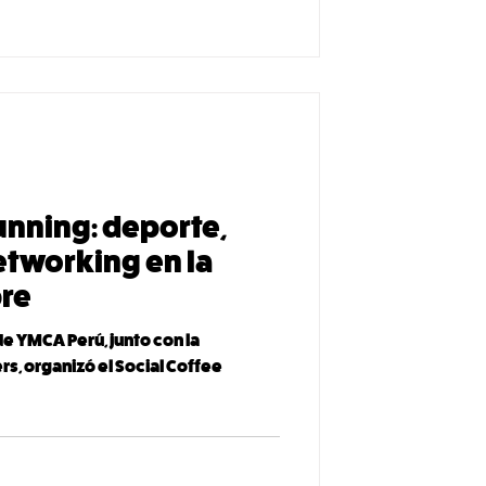
unning: deporte,
tworking en la
bre
 de YMCA Perú, junto con la
s, organizó el Social Coffee