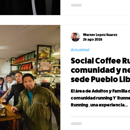
Warner Lopez Suarez
25 ago 2025
Actualidad
Social Coffee R
comunidad y ne
sede Pueblo Li
El área de Adultos y Familia
comunidad running Y’Runner
Running , una experiencia...