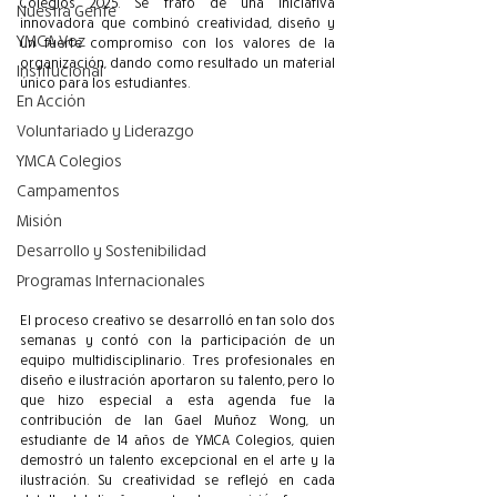
Colegios 2025. Se trató de una iniciativa 
Nuestra Gente
innovadora que combinó creatividad, diseño y 
YMCA Voz
un fuerte compromiso con los valores de la 
organización, dando como resultado un material 
Institucional
único para los estudiantes.
En Acción
Voluntariado y Liderazgo
YMCA Colegios
Campamentos
Misión
Desarrollo y Sostenibilidad
Programas Internacionales
El proceso creativo se desarrolló en tan solo dos 
semanas y contó con la participación de un 
equipo multidisciplinario. Tres profesionales en 
diseño e ilustración aportaron su talento, pero lo 
que hizo especial a esta agenda fue la 
contribución de Ian Gael Muñoz Wong, un 
estudiante de 14 años de YMCA Colegios, quien 
demostró un talento excepcional en el arte y la 
ilustración. Su creatividad se reflejó en cada 