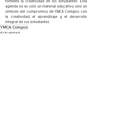
fomenta la creatividad en los estudiantes. Esta 
agenda no es solo un material educativo, sino un 
símbolo del compromiso de YMCA Colegios con 
la creatividad, el aprendizaje y el desarrollo 
integral de sus estudiantes.
YMCA Colegios
Actualidad
YMCA Colegios
Entradas recientes
Ver todo