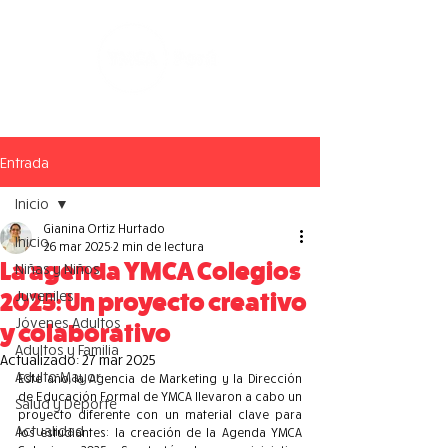
Entrada
Inicio
Gianina Ortiz Hurtado
Inicio
26 mar 2025
2 min de lectura
La agenda YMCA Colegios
Niñas y Niños
Juveniles
2025: Un proyecto creativo
Jóvenes Adultos
y colaborativo
Adultos y Familia
Actualizado:
27 mar 2025
Adulto Mayor
Este año, la Agencia de Marketing y la Dirección 
de Educación Formal de YMCA llevaron a cabo un 
Salud y Deporte
proyecto diferente con un material clave para 
Actualidad
los estudiantes: la creación de la Agenda YMCA 