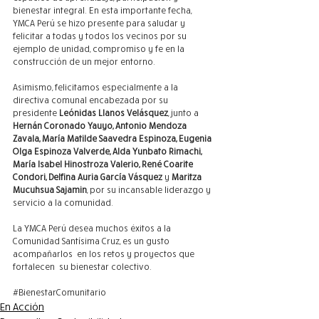
bienestar integral. En esta importante fecha, 
YMCA Perú se hizo presente para saludar y 
felicitar a todas y todos los vecinos por su 
ejemplo de unidad, compromiso y fe en la 
construcción de un mejor entorno.
Asimismo, felicitamos especialmente a la 
directiva comunal encabezada por su 
presidente 
Leónidas Llanos Velásquez
, junto a 
Hernán Coronado Yauyo, Antonio Mendoza 
Zavala, María Matilde Saavedra Espinoza, Eugenia 
Olga Espinoza Valverde, Alda Yunbato Rimachi, 
María Isabel Hinostroza Valerio, René Coarite 
Condori, Delfina Auria García Vásquez
 y 
Maritza 
Mucuhsua Sajamin
, por su incansable liderazgo y 
servicio a la comunidad.
La YMCA Perú desea muchos éxitos a la 
Comunidad Santísima Cruz, es un gusto 
acompañarlos  en los retos y proyectos que 
fortalecen  su bienestar colectivo.
#BienestarComunitario
En Acción