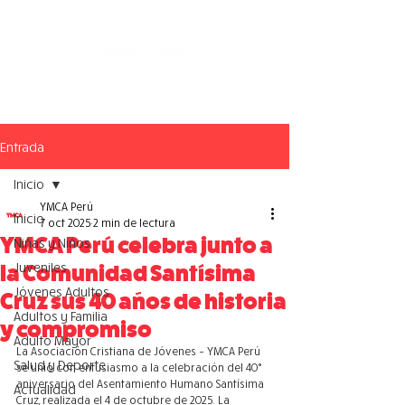
Entrada
Inicio
YMCA Perú
Inicio
7 oct 2025
2 min de lectura
YMCA Perú celebra junto a
Niñas y Niños
Juveniles
la Comunidad Santísima
Jóvenes Adultos
Cruz sus 40 años de historia
Adultos y Familia
y compromiso
Adulto Mayor
La Asociación Cristiana de Jóvenes – YMCA Perú 
Salud y Deporte
se unió con entusiasmo a la celebración del 40° 
aniversario del Asentamiento Humano Santísima 
Actualidad
Cruz, realizada el 4 de octubre de 2025. La 