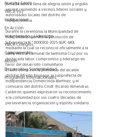
Nuestra Gente
jornada estuvo llena de alegría, unión y orgullo 
vecinal, reuniendo a vecinos, líderes sociales y 
YMCA Voz
autoridades locales del distrito de 
Institucional
Independencia.
En Acción
Durante la ceremonia, la Municipalidad de 
Voluntariado y Liderazgo
Independencia emitió la Resolución de 
Subgerencia N.° D000302-2025-SGPC-MDI, 
YMCA Colegios
mediante la cual se reconoció oficialmente a la 
Campamentos
Junta Vecinal Comunal de Santísima Cruz por su 
destacada labor, compromiso y liderazgo en 
Misión
favor del desarrollo comunitario.
Desarrollo y Sostenibilidad
El acto contó con la presencia del alcalde 
distrital, Alfredo Reynaga; la subprefecta de 
Programas Internacionales
Independencia, Ormencinda Martínez; y el 
comisario del distrito, Cmdt. Ricardo Almendras 
Calderón, quienes expresaron su reconocimiento 
a la comunidad por sus cuatro décadas de 
perseverancia, organización y espíritu solidario.