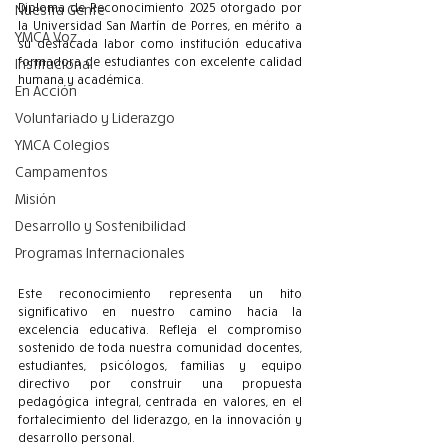
Diploma de Reconocimiento 2025 otorgado por 
Nuestra Gente
la Universidad San Martín de Porres, en mérito a 
YMCA Voz
su destacada labor como institución educativa 
formadora de estudiantes con excelente calidad 
Institucional
humana y académica.
En Acción
Voluntariado y Liderazgo
YMCA Colegios
Campamentos
Misión
Desarrollo y Sostenibilidad
Programas Internacionales
Este reconocimiento representa un hito 
significativo en nuestro camino hacia la 
excelencia educativa. Refleja el compromiso 
sostenido de toda nuestra comunidad docentes, 
estudiantes, psicólogos, familias y equipo 
directivo por construir una propuesta 
pedagógica integral, centrada en valores, en el 
fortalecimiento del liderazgo, en la innovación y 
desarrollo personal.