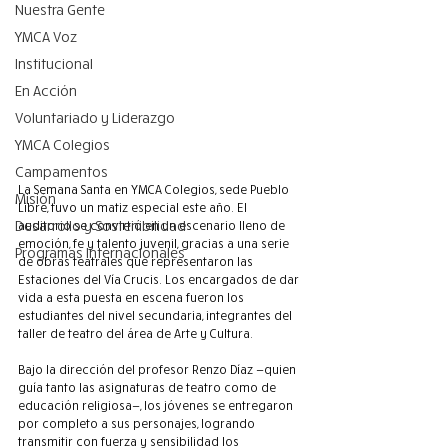
Nuestra Gente
YMCA Voz
Institucional
En Acción
Voluntariado y Liderazgo
YMCA Colegios
Campamentos
La Semana Santa en YMCA Colegios, sede Pueblo 
Misión
Libre, tuvo un matiz especial este año. El 
Desarrollo y Sostenibilidad
auditorio se convirtió en un escenario lleno de 
emoción, fe y talento juvenil, gracias a una serie 
Programas Internacionales
de obras teatrales que representaron las 
Estaciones del Vía Crucis. Los encargados de dar 
vida a esta puesta en escena fueron los 
estudiantes del nivel secundaria, integrantes del 
taller de teatro del área de Arte y Cultura.
Bajo la dirección del profesor Renzo Díaz —quien 
guía tanto las asignaturas de teatro como de 
educación religiosa—, los jóvenes se entregaron 
por completo a sus personajes, logrando 
transmitir con fuerza y sensibilidad los 