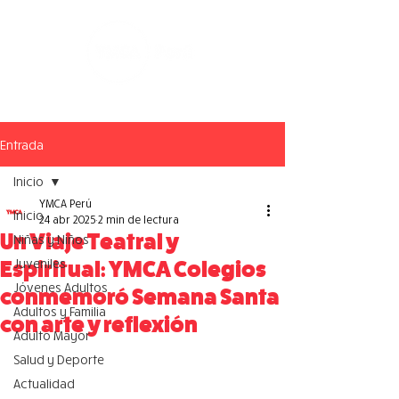
Entrada
Inicio
YMCA Perú
Inicio
24 abr 2025
2 min de lectura
Un Viaje Teatral y
Niñas y Niños
Juveniles
Espiritual: YMCA Colegios
Jóvenes Adultos
conmemoró Semana Santa
Adultos y Familia
con arte y reflexión
Adulto Mayor
Salud y Deporte
Actualidad