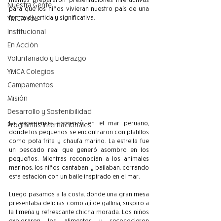
Nuestra Gente
para que los niños vivieran nuestro país de una 
YMCA Voz
forma divertida y significativa.
Institucional
En Acción
Voluntariado y Liderazgo
YMCA Colegios
Campamentos
Misión
Desarrollo y Sostenibilidad
La experiencia comenzó en el mar peruano, 
Programas Internacionales
donde los pequeños se encontraron con platillos 
como pota frita y chaufa marino. La estrella fue 
un pescado real que generó asombro en los 
pequeños. Mientras reconocían a los animales 
marinos, los niños cantaban y bailaban, cerrando 
esta estación con un baile inspirado en el mar.
Luego pasamos a la costa, donde una gran mesa 
presentaba delicias como ají de gallina, suspiro a 
la limeña y refrescante chicha morada. Los niños 
exploraron los alimentos y reconocieron 