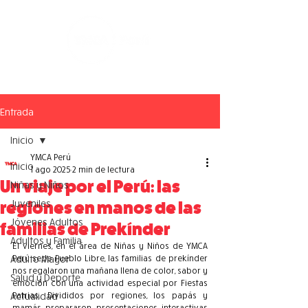
Entrada
Inicio
YMCA Perú
Inicio
1 ago 2025
2 min de lectura
Un viaje por el Perú: las
Niñas y Niños
Juveniles
regiones en manos de las
Jóvenes Adultos
familias de Prekínder
Adultos y Familia
El viernes, en el área de Niñas y Niños de YMCA 
Adulto Mayor
Perú sede Pueblo Libre, las familias de prekínder 
nos regalaron una mañana llena de color, sabor y 
Salud y Deporte
emoción con una actividad especial por Fiestas 
Actualidad
Patrias. Divididos por regiones, los papás y 
mamás prepararon presentaciones interactivas 