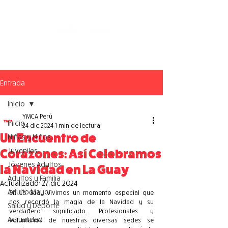
Entrada
Inicio
YMCA Perú
Inicio
24 dic 2024
1 min de lectura
Un Encuentro de
Niñas y Niños
Juveniles
Corazones: Así Celebramos
Jóvenes Adultos
la Navidad en La Guay
Adultos y Familia
Actualizado:
27 dic 2024
Adulto Mayor
En La Guay vivimos un momento especial que 
nos recordó la magia de la Navidad y su 
Salud y Deporte
verdadero significado. Profesionales y 
Actualidad
voluntarios de nuestras diversas sedes se 