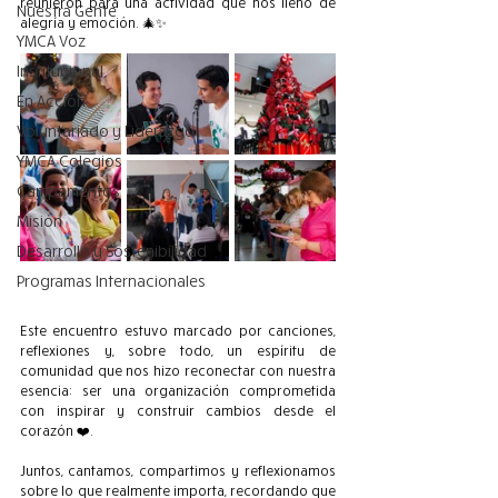
reunieron para una actividad que nos llenó de 
Nuestra Gente
alegría y emoción. 🎄✨
YMCA Voz
Institucional
En Acción
Voluntariado y Liderazgo
YMCA Colegios
Campamentos
Misión
Desarrollo y Sostenibilidad
Programas Internacionales
Este encuentro estuvo marcado por canciones, 
reflexiones y, sobre todo, un espíritu de 
comunidad que nos hizo reconectar con nuestra 
esencia: ser una organización comprometida 
con inspirar y construir cambios desde el 
corazón ❤️.
Juntos, cantamos, compartimos y reflexionamos 
sobre lo que realmente importa, recordando que 