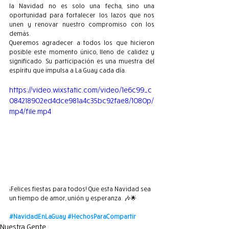
la Navidad no es solo una fecha, sino una 
oportunidad para fortalecer los lazos que nos 
unen y renovar nuestro compromiso con los 
demás.
Queremos agradecer a todos los que hicieron 
posible este momento único, lleno de calidez y 
significado. Su participación es una muestra del 
espíritu que impulsa a La Guay cada día.
https://video.wixstatic.com/video/1e6c99_c
084218902ed4dce981a4c35bc92fae8/1080p/
mp4/file.mp4
¡Felices fiestas para todos! Que esta Navidad sea 
un tiempo de amor, unión y esperanza. 🎶🌟
#NavidadEnLaGuay
#HechosParaCompartir
Nuestra Gente