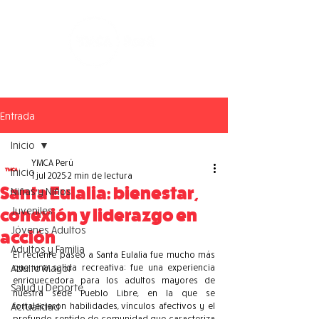
Entrada
Inicio
YMCA Perú
Inicio
1 jul 2025
2 min de lectura
Santa Eulalia: bienestar,
Niñas y Niños
Juveniles
conexión y liderazgo en
Jóvenes Adultos
acción
Adultos y Familia
El reciente paseo a Santa Eulalia fue mucho más 
Adulto Mayor
que una salida recreativa: fue una experiencia 
enriquecedora para los adultos mayores de 
Salud y Deporte
nuestra sede Pueblo Libre, en la que se 
Actualidad
fortalecieron habilidades, vínculos afectivos y el 
profundo sentido de comunidad que caracteriza 