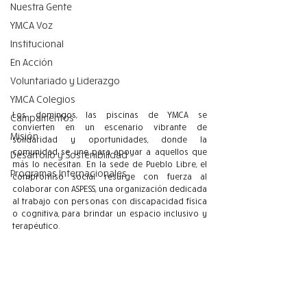
Nuestra Gente
YMCA Voz
Institucional
En Acción
Voluntariado y Liderazgo
YMCA Colegios
Los domingos, las piscinas de YMCA se 
Campamentos
convierten en un escenario vibrante de 
Misión
solidaridad y oportunidades, donde la 
comunidad se une para apoyar a aquellos que 
Desarrollo y Sostenibilidad
más lo necesitan. En la sede de Pueblo Libre, el 
Programas Internacionales
compromiso social resurge con fuerza al 
colaborar con ASPESS, una organización dedicada 
al trabajo con personas con discapacidad física 
o cognitiva, para brindar un espacio inclusivo y 
terapéutico.