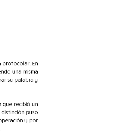
 protocolar. En 
endo una misma 
ar su palabra y 
que recibió un 
istinción puso 
operación y por 
.