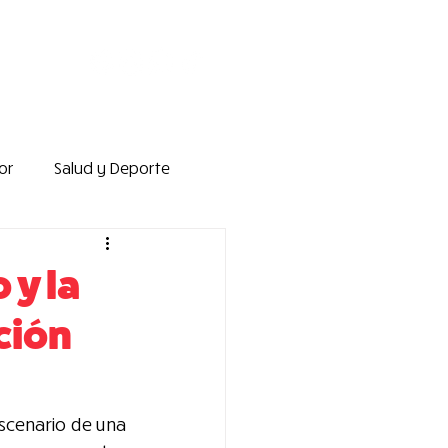
or
Salud y Deporte
iado y Liderazgo
 y la
ción
s Internacionales
scenario de una 