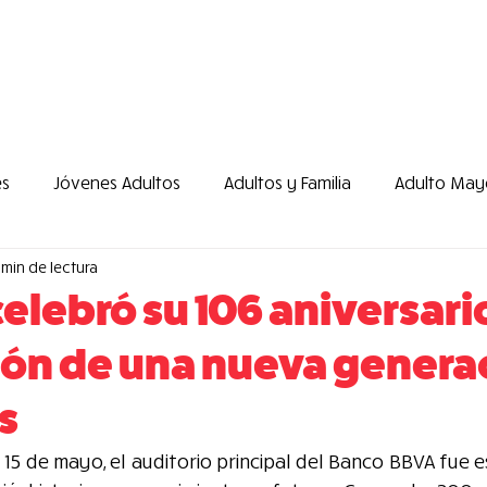
icio
Programas
Cursos
Tarifario 2026
es
Jóvenes Adultos
Adultos y Familia
Adulto May
 min de lectura
YMCA Voz
Institucional
En Acción
Voluntar
elebró su 106 aniversario
ón de una nueva genera
tos
Misión
Desarrollo y Sostenibilidad
Programa
s
 15 de mayo, el auditorio principal del Banco BBVA fue e