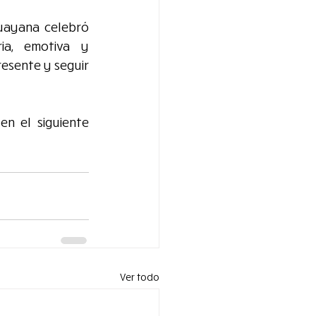
uayana celebró 
ia, emotiva y 
esente y seguir 
n el siguiente 
Ver todo