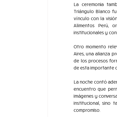
La ceremonia tamb
Triángulo Blanco f
vínculo con la visi
Alimentos Perú, o
institucionales y con
Otro momento relev
Aires, una alianza p
de los procesos for
de esta importante c
La noche contó adem
encuentro que permi
imágenes y conversa
institucional, sino
compromiso.