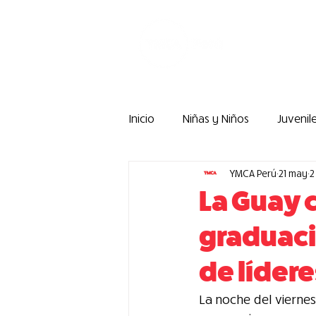
In
Inicio
Niñas y Niños
Juvenil
YMCA Perú
21 may
2
Actualidad
Nuestra Gente
La Guay c
graduaci
YMCA Colegios
Campamen
de lídere
La noche del viernes