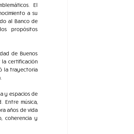
lemáticos. El 
ocimiento a su 
ado al Banco de 
os propósitos 
idad de Buenos 
a certificación 
la trayectoria 
.
a y espacios de 
 Entre música, 
ra años de vida 
, coherencia y 