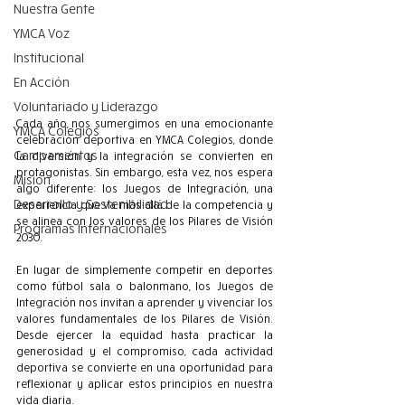
Nuestra Gente
YMCA Voz
Institucional
En Acción
Voluntariado y Liderazgo
Cada año, nos sumergimos en una emocionante 
YMCA Colegios
celebración deportiva en YMCA Colegios, donde 
Campamentos
la diversión y la integración se convierten en 
protagonistas. Sin embargo, esta vez, nos espera 
Misión
algo diferente: los Juegos de Integración, una 
Desarrollo y Sostenibilidad
experiencia que va más allá de la competencia y 
se alinea con los valores de los Pilares de Visión 
Programas Internacionales
2030.
En lugar de simplemente competir en deportes 
como fútbol sala o balonmano, los Juegos de 
Integración nos invitan a aprender y vivenciar los 
valores fundamentales de los Pilares de Visión. 
Desde ejercer la equidad hasta practicar la 
generosidad y el compromiso, cada actividad 
deportiva se convierte en una oportunidad para 
reflexionar y aplicar estos principios en nuestra 
vida diaria.