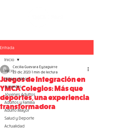
Entrada
Inicio
Cecilia Guevara Eyzaguirre
Inicio
23 dic 2023
1 min de lectura
Juegos de Integración en
Niñas y Niños
Juveniles
YMCA Colegios: Más que
Jóvenes Adultos
deportes, una experiencia
Adultos y Familia
transformadora
Adulto Mayor
Salud y Deporte
Actualidad