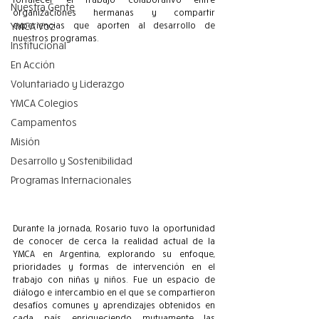
Nuestra Gente
organizaciones hermanas y compartir 
YMCA Voz
experiencias que aporten al desarrollo de 
nuestros programas.
Institucional
En Acción
Voluntariado y Liderazgo
YMCA Colegios
Campamentos
Misión
Desarrollo y Sostenibilidad
Programas Internacionales
Durante la jornada, Rosario tuvo la oportunidad 
de conocer de cerca la realidad actual de la 
YMCA en Argentina, explorando su enfoque, 
prioridades y formas de intervención en el 
trabajo con niñas y niños. Fue un espacio de 
diálogo e intercambio en el que se compartieron 
desafíos comunes y aprendizajes obtenidos en 
cada país, enriqueciendo mutuamente las 