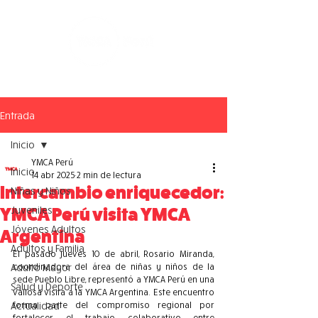
Entrada
Inicio
YMCA Perú
Inicio
14 abr 2025
2 min de lectura
Intercambio enriquecedor:
Niñas y Niños
Juveniles
YMCA Perú visita YMCA
Jóvenes Adultos
Argentina
Adultos y Familia
El pasado jueves 10 de abril, Rosario Miranda, 
Adulto Mayor
coordinadora del área de niñas y niños de la 
sede Pueblo Libre, representó a YMCA Perú en una 
Salud y Deporte
valiosa visita a la YMCA Argentina. Este encuentro 
Actualidad
forma parte del compromiso regional por 
fortalecer el trabajo colaborativo entre 