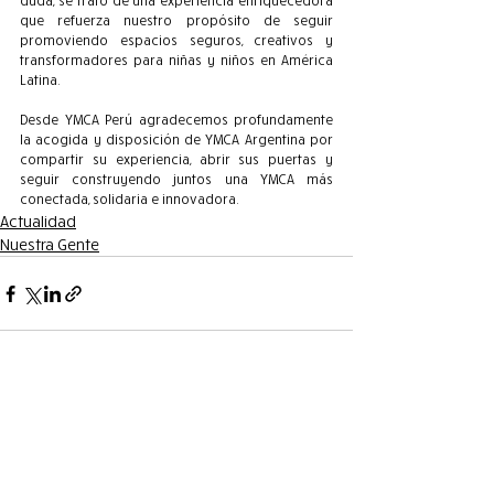
duda, se trató de una experiencia enriquecedora 
que refuerza nuestro propósito de seguir 
promoviendo espacios seguros, creativos y 
transformadores para niñas y niños en América 
Latina.
Desde YMCA Perú agradecemos profundamente 
la acogida y disposición de YMCA Argentina por 
compartir su experiencia, abrir sus puertas y 
seguir construyendo juntos una YMCA más 
conectada, solidaria e innovadora.
Actualidad
Nuestra Gente
Entradas recientes
Ver todo