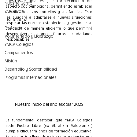
nuestros estudiantes y el fortalecimiento del 
Nuestra Gente
aspecto socioemocional, permitiendo establecer 
YMCA Voz
vínculos positivos con ellos y sus familias. Esto 
les ayudará a adaptarse a nuevas situaciones, 
Institucional
respetar las normas establecidas y gestionar su 
En Acción
conducta de manera eficiente lo que permitirá 
desenvolverse como futuros ciudadanos 
Voluntariado y Liderazgo
responsables.
YMCA Colegios
Campamentos
Misión
Desarrollo y Sostenibilidad
Programas Internacionales
Nuestro inicio del año escolar 2025
Es fundamental destacar que YMCA Colegios 
sede Pueblo Libre (ex Abraham Valdelomar) 
cumple cincuenta años de formación educativa. 
Este recorrido lleno de valiosas experiencias nos 