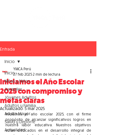
Entrada
Inicio
YMCA Perú
Inicio
27 feb 2025
2 min de lectura
Iniciamos el Año Escolar
Niñas y Niños
Juveniles
2025 con compromiso y
Jóvenes Adultos
metas claras
Adultos y Familia
Actualizado:
5 mar 2025
Adulto Mayor
Iniciamos el año escolar 2025, con el firme 
propósito de alcanzar significativos logros en 
Salud y Deporte
nuestra labor educativa. Nuestros objetivos 
Actualidad
están enfocados en el desarrollo integral de 