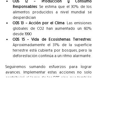
ODS 12 – Producción y Consumo 
Responsables
: Se estima que el 30% de los 
alimentos producidos a nivel mundial se 
desperdician
ODS 13 – Acción por el Clima
: Las emisiones 
globales de CO2 han aumentado un 60% 
desde 1990
ODS 15 – Vida de Ecosistemas Terrestres
: 
Aproximadamente el 31% de la superficie 
terrestre está cubierta por bosques, pero la 
deforestación continúa a un ritmo alarmante.
Seguiremos sumando esfuerzos para lograr 
avances. Implementar estas acciones no solo 
contribuirá al logro de los ODS, sino que también 
preparará a los estudiantes para ser ciudadanos 
solidarios y comprometidos con el desarrollo 
sostenible.
YMCA Colegios