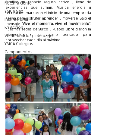
familias un espacio seguro, activo y lleno de 
Nuestra Gente
experiencias que suman. Música, energía y 
YMCA Voz
recreación marcaron el inicio de una temporada 
hecha para disfrutar, aprender y moverse. Bajo el 
Institucional
mensaje 
“Vive el momento, vive el movimiento”
, 
En Acción
nuestras sedes de Surco y Pueblo Libre dieron la 
bienvenida a un verano pensado para 
Voluntariado y Liderazgo
aprovechar cada día al máximo.
YMCA Colegios
Campamentos
Misión
Desarrollo y Sostenibilidad
Programas Internacionales