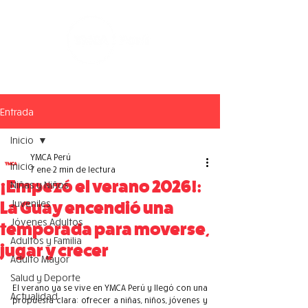
Entrada
Inicio
YMCA Perú
Inicio
7 ene
2 min de lectura
¡Empezó el verano 2026!:
Niñas y Niños
Juveniles
La Guay encendió una
Jóvenes Adultos
temporada para moverse,
Adultos y Familia
jugar y crecer
Adulto Mayor
Salud y Deporte
El verano ya se vive en YMCA Perú y llegó con una 
Actualidad
propuesta clara: ofrecer a niñas, niños, jóvenes y 