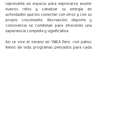
representa un espacio para expresarse, asumir 
nuevos retos y canalizar su energía en 
actividades que los conectan con otros y con su 
propio crecimiento. Recreación, deporte y 
convivencia se combinan para ofrecerles una 
experiencia completa y significativa.
Así se vive el verano en YMCA Perú: con patios 
llenos de vida, programas pensados para cada 
etapa y un equipo comprometido que 
demuestra que trabajar con niños y jóvenes es lo 
máximo.
👉 
¿Quieres ser parte de este verano?
Aún estás a 
tiempo de sumarte. Ingresa a 
www.ymcaenlinea.com
, busca el programa o 
curso que mejor se adapte a tu medida y vive un 
verano en movimiento junto a YMCA Perú. 💙☀️✨
Actualidad
Niñas y Niños
Juveniles