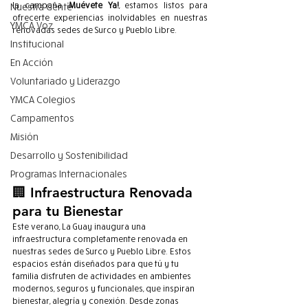
la campaña 
¡Muévete Ya!
, estamos listos para 
Nuestra Gente
ofrecerte experiencias inolvidables en nuestras 
YMCA Voz
renovadas sedes de Surco y Pueblo Libre.
Institucional
En Acción
Voluntariado y Liderazgo
YMCA Colegios
Campamentos
Misión
Desarrollo y Sostenibilidad
Programas Internacionales
🏢 Infraestructura Renovada 
para tu Bienestar
Este verano, La Guay inaugura una 
infraestructura completamente renovada en 
nuestras sedes de Surco y Pueblo Libre. Estos 
espacios están diseñados para que tú y tu 
familia disfruten de actividades en ambientes 
modernos, seguros y funcionales, que inspiran 
bienestar, alegría y conexión. Desde zonas 