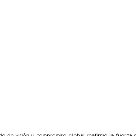
 de visión y compromiso global reafirmó la fuerza d