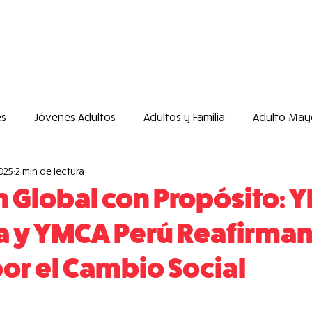
icio
Programas
Cursos
Tarifario 2026
es
Jóvenes Adultos
Adultos y Familia
Adulto May
025
2 min de lectura
YMCA Voz
Institucional
En Acción
Voluntar
 Global con Propósito: 
 y YMCA Perú Reafirman
tos
Misión
Desarrollo y Sostenibilidad
Programa
por el Cambio Social