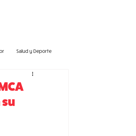
or
Salud y Deporte
iado y Liderazgo
YMCA
 su
s Internacionales