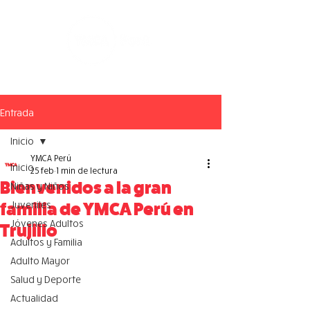
Entrada
Inicio
YMCA Perú
Inicio
25 feb
1 min de lectura
Bienvenidos a la gran
Niñas y Niños
Juveniles
familia de YMCA Perú en
Jóvenes Adultos
Trujillo
Adultos y Familia
Adulto Mayor
Salud y Deporte
Actualidad