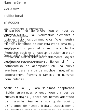
Nuestra Gente
YMCA Voz
Institucional
En Acción
Voluntariado y Liderazgo
El pasado mes de enero llegaron nuestros 
amigos Clara y Paul voluntarios alemanes a 
YMCA Colegios
quienes recibimos con mucho cariño en nuestra 
Campamentos
ciudad. Confiamos en que esta etapa será muy 
enriquecedora para ellos, ser parte de los 
Misión
Proyectos sociales y trabajar directamente con 
Desarrollo y Sostenibilidad
población vulnerable indudablemente dejará 
huellas en sus vidas, hoy tienen el firme 
Programas Internacionales
compromiso de acompañar en una nueva 
aventura para la vida de muchos niños, niñas, 
adolescentes, jóvenes y familias en nuestras 
comunidades.
Sentir de Paul y Clara “Pudimos adaptarnos 
rápidamente a nuestro nuevo hogar y a nuestros 
nuevos trabajos, y ahora nos hemos adaptado 
de maravilla. Realmente nos gusta aquí y 
disfrutamos de nuestro trabajo, especialmente 