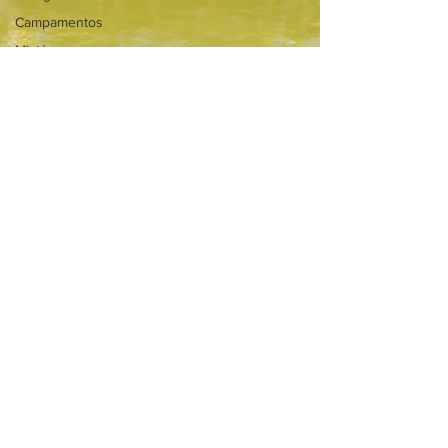
Campamentos
Misión
Desarrollo
y
Sostenibilidad
Programas
Internacionales
YMCA Perú
6 oct 2025
Voluntariado y Liderazgo
Voluntariado en
movimiento,