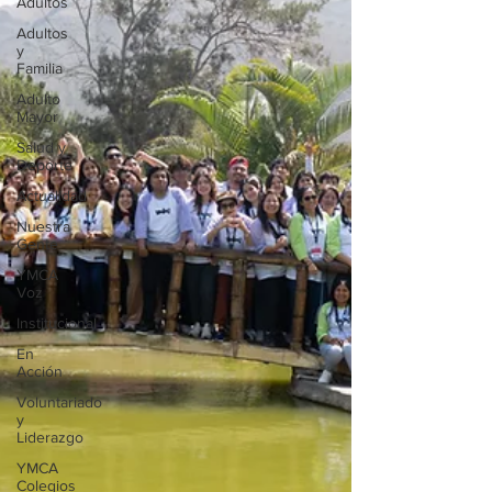
Adultos
Adultos
y
Familia
Adulto
Mayor
Salud y
Deporte
Actualidad
Nuestra
Gente
YMCA
Voz
Institucional
En
Acción
Voluntariado
y
Liderazgo
YMCA
Colegios