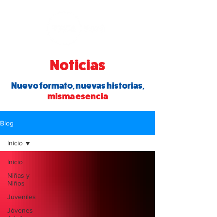
Noticias
Nuevo formato, nuevas historias,
misma esencia
Blog
Inicio
Inicio
Niñas y
Niños
Juveniles
Jóvenes