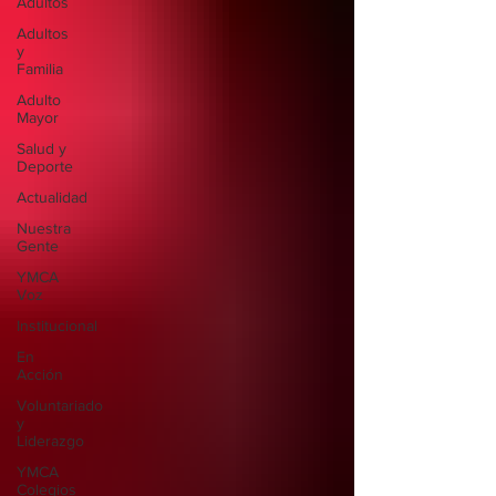
Adultos
Adultos
y
Familia
Adulto
Mayor
Salud y
Deporte
Actualidad
Nuestra
Gente
YMCA
Voz
Institucional
En
Acción
Voluntariado
y
Liderazgo
YMCA
Colegios