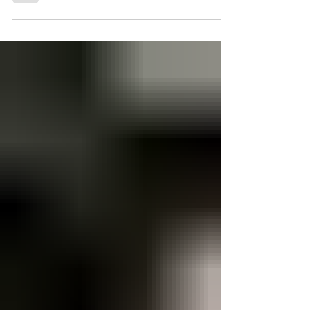
Primer Campeonato Deportivo de
Voluntariado 2025 , que reunió a más de 250
voluntarias y voluntarios de todo el país
para fortalecer la integración, cohesión y
compromiso social a través del deporte. En
esta jornada, nuestros voluntarios
demostraron que el espíritu YMCA también
se vive en la cancha, alcanzando el 1er
puesto en vóley y el 2do puesto en futsal