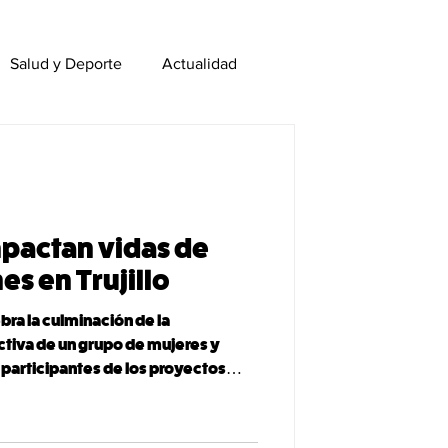
Salud y Deporte
Actualidad
MCA Colegios
Campamentos
mpactan vidas de
es en Trujillo
bra la culminación de la
ctiva de un grupo de mujeres y
o, participantes de los proyectos
erge, quienes completaron su
e panificación y confección de
lianza con la Municipalidad