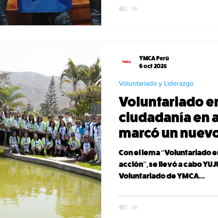
Provincial de Trujillo (MPT)
e Innovación (CECAT Trujillo). Entrelazando Caminos impulsa
autonomía eco
YMCA Perú
6 oct 2025
Voluntariado y Liderazgo
Voluntariado e
ciudadanía en 
marcó un nuevo
Con el lema “Voluntariado 
acción”, se llevó a cabo YUJ
Voluntariado de YMCA...