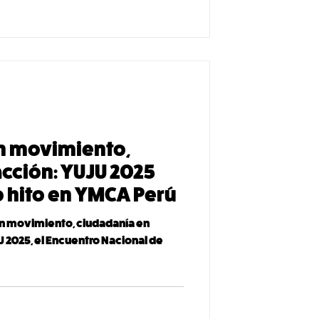
 y su Centro de Capacitación Técnica
 la
n movimiento,
acción: YUJU 2025
 hito en YMCA Perú
en movimiento, ciudadanía en
U 2025, el Encuentro Nacional de