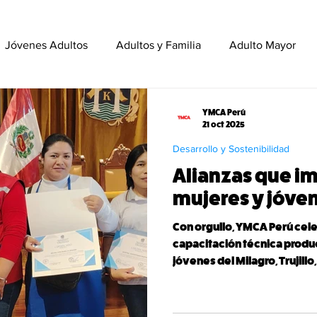
Jóvenes Adultos
Adultos y Familia
Adulto Mayor
stitucional
En Acción
Voluntariado y Liderazgo
Y
YMCA Perú
21 oct 2025
Desarrollo y Sostenibilidad
Programas Internacionales
Alianzas que i
mujeres y jóven
Con orgullo, YMCA Perú cele
capacitación técnica produ
jóvenes del Milagro, Trujill
Entrelazando Caminos y Em
formación en los talleres d
prendas, desarrollados en a