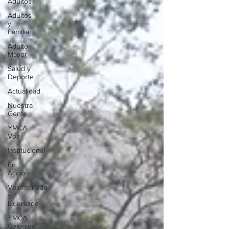
Adultos
Adultos
y
Familia
Adulto
Mayor
Salud y
Deporte
Actualidad
Nuestra
Gente
YMCA
Voz
Institucional
En
Acción
Voluntariado
y
Liderazgo
YMCA
Colegios